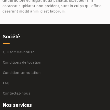
cillum dolore eu fugiat nulla pariatur. Excepteur sint
occaecat cupidatat non proident, sunt in culpa qui officia
deserunt mollit anim id est laborum.
Société
Qui somme-nous?
Conditions de location
Condition-annulation
FAQ
Contactez-nous
Nos services