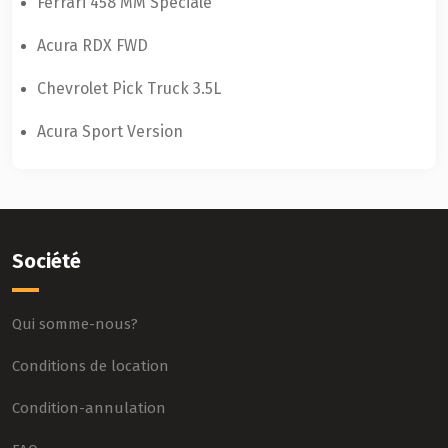
Ferrari 458 MM Speciale
Acura RDX FWD
Chevrolet Pick Truck 3.5L
Acura Sport Version
Société
Qui somme-nous?
Conditions de location
Condition-annulation